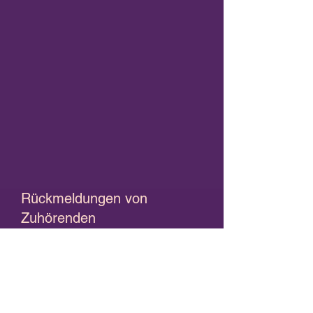
Rückmeldungen von
Zuhörenden
"Elianes Wortkraft zieht uns in die
Welt des Unausgesprochenen. In
ihren Geschichten beginnen
schlafende Sehnsüchte zu tanzen