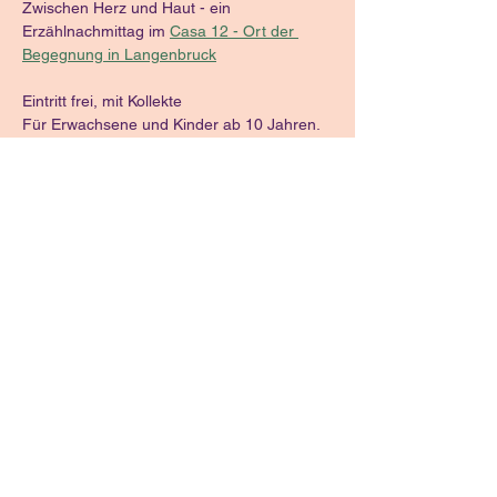
Zwischen Herz und Haut - ein 
Erzählnachmittag im 
Casa 12 
- 
Ort der 
Begegnung in Langenbruck
Eintritt frei, mit Kollekte
Für Erwachsene und Kinder ab 10 Jahren.
Diese Veranstaltung
teilen