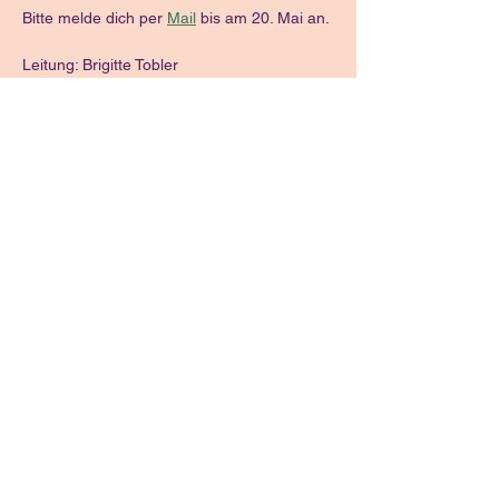
Bitte melde dich per 
Mail
 bis am 20. Mai an.
Leitung: Brigitte Tobler
Diese Veranstaltung
teilen