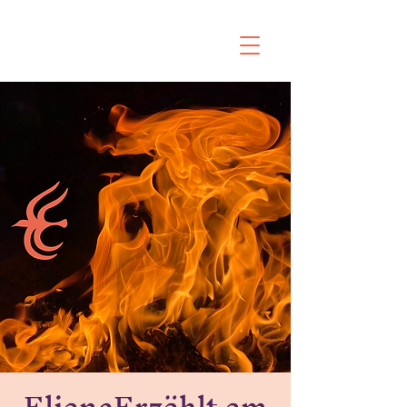
ElianeErzählt am