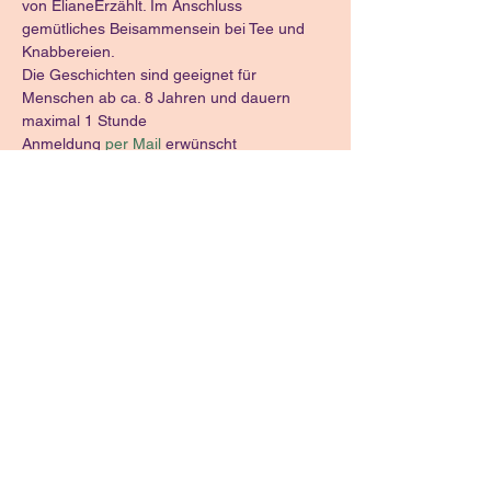
von ElianeErzählt. Im Anschluss 
gemütliches Beisammensein bei Tee und 
Knabbereien.
Die Geschichten sind geeignet für 
Menschen ab ca. 8 Jahren und dauern 
maximal 1 Stunde
Anmeldung 
per Mail
 erwünscht
Eintritt frei, Kollekte erwünscht
Diese Veranstaltung
teilen